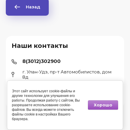
Назад
Наши контакты
8(3012)302900
г. Улан-Удэ, пр-т Автомобилистов, дом
8д
Этот сайт использует cookie-файлы и
другие технологии для улучшения его
© 2015 - 2026 Компания Спец
работы. Продолжая работу с сайтом, Вы
Хорошо
разрешаете использование cookie-
файлов. Вы всегда можете отключить
файлы cookie в настройках Вашего
браузера.
сделать сайт
в megagroup.ru