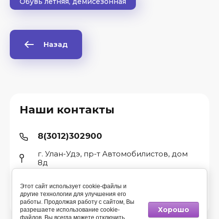
Обувь летняя, демисезонная
Назад
ые
Наши контакты
8(3012)302900
г. Улан-Удэ, пр-т Автомобилистов, дом
8д
Этот сайт использует cookie-файлы и
другие технологии для улучшения его
© 2015 - 2026 Компания Спец
работы. Продолжая работу с сайтом, Вы
Хорошо
разрешаете использование cookie-
файлов. Вы всегда можете отключить