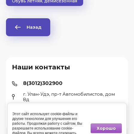
Обувь летняя, демисезонная
Назад
ые
Наши контакты
8(3012)302900
г. Улан-Удэ, пр-т Автомобилистов, дом
8д
Этот сайт использует cookie-файлы и
другие технологии для улучшения его
© 2015 - 2026 Компания Спец
работы. Продолжая работу с сайтом, Вы
Хорошо
разрешаете использование cookie-
файлов. Вы всегда можете отключить