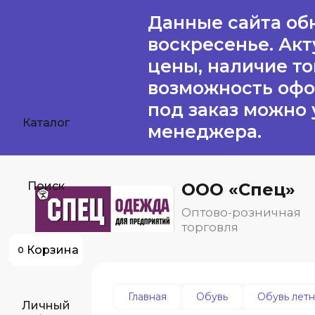
Данные сайта об
воскресенье. Ак
цены, наличие то
возможность оф
под заказ можно 
Каталог
менеджера.
ООО «Спец»
Поиск
Оптово-розничная
торговля
Корзина
0
Главная
Обувь
Обувь летн
Личный