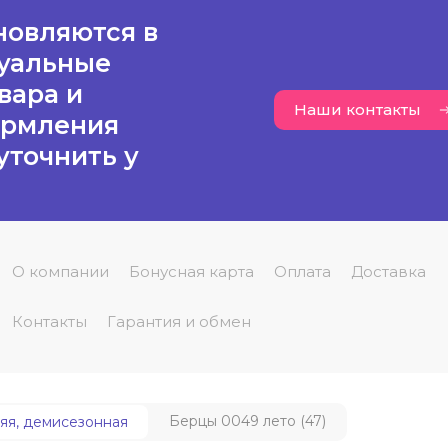
новляются в
туальные
вара и
Наши контакты
ормления
уточнить у
О компании
Бонусная карта
Оплата
Доставка
Контакты
Гарантия и обмен
Берцы 0049 лето (47)
яя, демисезонная