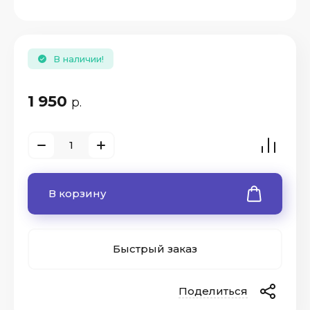
В наличии!
1 950
р.
ые
В корзину
Быстрый заказ
Поделиться